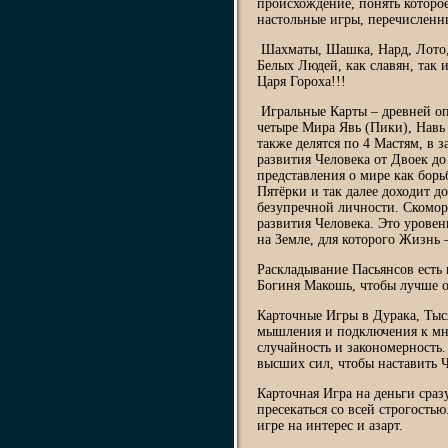
происхождение, понять которое
настольные игры, перечисленн
Шахматы, Шашка, Нард, Лото,
Белых Людей, как славян, так и
Царя Гороха!!!
Игральные Карты – древней оп
четыре Мира Явь (Пики), Навь 
также делятся по 4 Мастям, в 
развития Человека от Двоек до
представления о мире как борь
Пятёрки и так далее доходит д
безупречной личности. Скомо
развития Человека. Это урове
на Земле, для которого Жизнь 
Раскладывание Пасьянсов есть 
Богиня Макошь, чтобы лучше о
Карточные Игры в Дурака, Тыс
мышления и подключения к мн
случайность и закономерность.
высших сил, чтобы наставить 
Карточная Игра на деньги сра
пресекаться со всей строгост
игре на интерес и азарт.