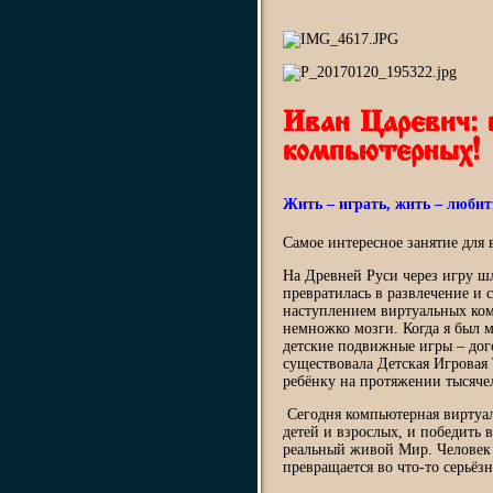
Иван Царевич: 
компьютерных!
Жить – играть, жить – любит
Самое интересное занятие для в
На Древней Руси через игру шл
превратилась в развлечение и 
наступлением виртуальных ком
немножко мозги. Когда я был 
детские подвижные игры – дого
существовала Детская Игровая 
ребёнку на протяжении тысяче
Сегодня компьютерная виртуал
детей и взрослых, и победить
реальный живой Мир. Человек 
превращается во что-то серьёзн