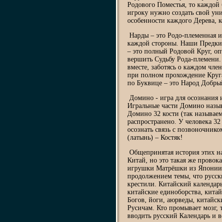
Родового Поместья, то каждой 
игроку нужно создать свой ун
особенности каждого Дерева, к
Нарды – это Родо-племенная и
каждой стороны. Наши Предки 
– это полный Родовой Круг, о
вершить Судьбу Рода-племени
вместе, заботясь о каждом чле
при полном прохождение Круг
по Буквице – это Народ Добры
Домино - игра для осознания и
Игральные части Домино назы
Домино 32 кости (так называем
распространено. У человека 32
осознать связь с позвоночник
(латынь) – Костяк!
Общепринятая история этих н
Китай, но это такая же прово
игрушки Матрёшки из Японии.
продолжением темы, что русски
крестили. Китайский календар
китайские единоборства, кита
Богов, йоги, аюрведы, китайс
Русичам. Кто промывает мозг, 
вводить русский Календарь и 