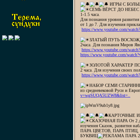
ИГРЫ С БОЛЬ
СЕМЬ ВЁРСТ ДО НЕБЕС И 
1-1.5 часа.
Терема,
Для познания уровня развития 
сундуки
от 1 до 7. Для изучения прикл
https://www.youtube.com/watch
ЗЛАТЫЙ ПУТЬ ВОСХОЖДЕНИЯ
2часа. Для познания Миров Яви
https://www.youtube.com/watch
https://www.youtube.com/watc
ЗОЛОТОЙ ХАРАКТЕР ПО БУК
2 часа. Для изучения своих по
https://www.youtube.com/watch
НАБОР СЕМИ СТАРИННЫХ И
из средневековой Руси и Евр
v=wgSUQA5UZW8&list=..
КАРТОЧНЫЕ И
СКАЗОЧНАЯ ПАРА От 2 до 7
изучения Сказок, развития наб
ПАРА ЦВЕТОВ, ПАРА ПТИЦ,
БУКВИЦ