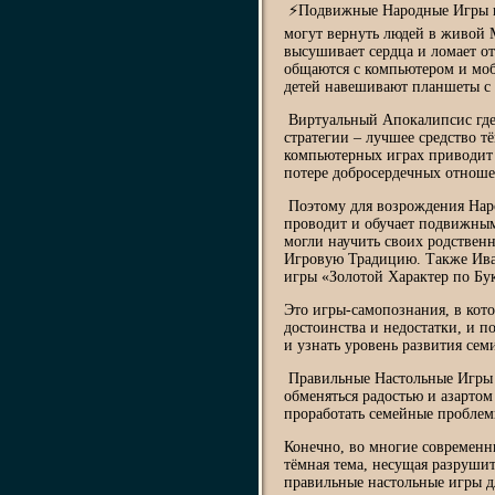
⚡Подвижные Народные Игры и
могут вернуть людей в живой
высушивает сердца и ломает о
общаются с компьютером и моб
детей навешивают планшеты с 
Виртуальный Апокалипсис где-
стратегии – лучшее средство т
компьютерных играх приводит
потере добросердечных отнош
Поэтому для возрождения Наро
проводит и обучает подвижны
могли научить своих родстве
Игровую Традицию. Также Ива
игры «Золотой Характер по Бук
Это игры-самопознания, в кот
достоинства и недостатки, и 
и узнать уровень развития сем
Правильные Настольные Игры 
обменяться радостью и азарто
проработать семейные проблемы
Конечно, во многие современн
тёмная тема, несущая разруши
правильные настольные игры д