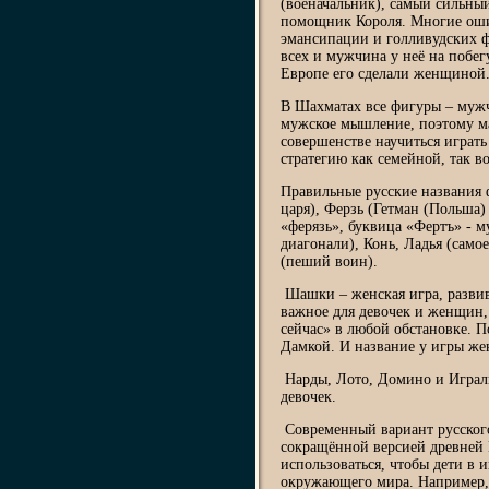
(военачальник), самый сильны
помощник Короля. Многие ошиб
эмансипации и голливудских ф
всех и мужчина у неё на побе
Европе его сделали женщиной
В Шахматах все фигуры – муж
мужское мышление, поэтому ма
совершенстве научиться играт
стратегию как семейной, так в
Правильные русские названия ф
царя), Ферзь (Гетман (Польша)
«ферязь», буквица «Фертъ» - м
диагонали), Конь, Ладья (само
(пеший воин).
Шашки – женская игра, развив
важное для девочек и женщин, 
сейчас» в любой обстановке. П
Дамкой. И название у игры же
Нарды, Лото, Домино и Играл
девочек.
Современный вариант русского
сокращённой версией древней 
использоваться, чтобы дети в
окружающего мира. Например, 