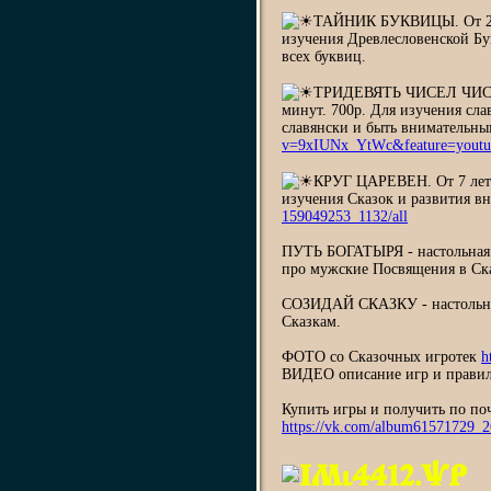
ТАЙНИК БУКВИЦЫ. От 2 до 
изучения Древлесловенской Бу
всех буквиц.
ТРИДЕВЯТЬ ЧИСЕЛ ЧИСЛОБО
минут. 700р. Для изучения сла
славянски и быть внимательным.
v=9xIUNx_YtWc&feature=youtu
КРУГ ЦАРЕВЕН. От 7 лет и
изучения Сказок и развития в
159049253_1132/all
ПУТЬ БОГАТЫРЯ - настольная к
про мужские Посвящения в Ска
СОЗИДАЙ СКАЗКУ - настольна
Сказкам.
ФОТО со Сказочных игротек
h
ВИДЕО описание игр и прави
Купить игры и получить по по
https://vk.com/album61571729_