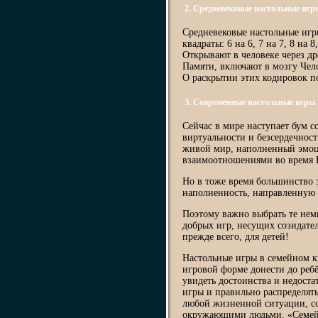
2. Средневековые настольные игр
Средневековые настольные игр
квадраты: 6 на 6, 7 на 7, 8 на 8
Открывают в человеке через д
Памяти, включают в мозгу Чел
О раскрытии этих кодировок по
3. Современные настольные игры
Сейчас в мире наступает бум 
виртуальности и безсердечнос
живой мир, наполненный эмо
взаимоотношениями во время Н
Но в тоже время большинство 
наполненность, направленную 
Поэтому важно выбрать те нем
добрых игр, несущих созидате
прежде всего, для детей!
Настольные игры в семейном к
игровой форме донести до реб
увидеть достоинства и недоста
игры и правильно распределять 
любой жизненной ситуации, со
окружающими людьми. «Семейн