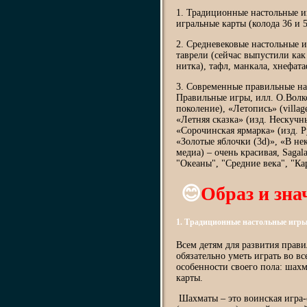
1. Традиционные настольные и
игральные карты (колода 36 и 5
2. Средневековые настольные и
таврели (сейчас выпустили как
нитка), тафл, манкала, хнефат
3. Современные правильные на
Правильные игры, илл. О.Волко
поколение), «Летопись» (villag
«Летняя сказка» (изд. Нескучн
«Сорочинская ярмарка» (изд. Р
«Золотые яблочки (3d)», «В не
медиа) – очень красивая, Saga
"Океаны", "Средние века", "Ка
😊
Образ и зна
1. Традиционные настольные игр
Всем детям для развития пра
обязательно уметь играть во в
особенности своего пола: шах
карты.
Шахматы – это воинская игра-с