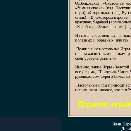
О.Волковская), «Сказочный лес»
«Зимняя сказка» (изд. Нескучн
игры), «Скороходы» (изд. Русс
стиль), «В некотором царстве»
красивая, Sagaland (волшебный
«Колобок», «Зельеварение» (из
Из сотен современных настоль
полезных и образных, для тех,
Правильные настольные Игры 
новым жизненным навыкам, ра
свой уровень развития.
Именно, такие Игры «Золотой 
все Лесом», "Тридевять Чисел 
руководством Серого Волка во
Настольные игры приносят всп
напоминают главное, что вся 
Играйте, играйт
Иван Цар
Диза